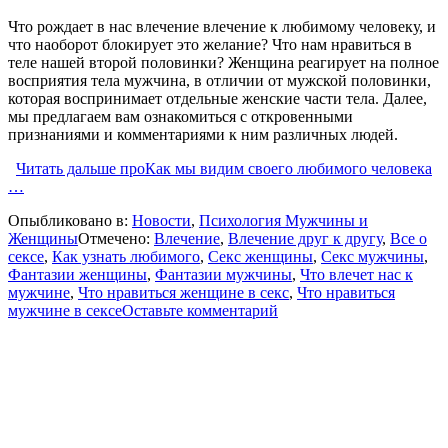
Что рождает в нас влечение влечение к любимому человеку, и
что наоборот блокирует это желание? Что нам нравиться в
теле нашей второй половинки? Женщина реагирует на полное
восприятия тела мужчина, в отличии от мужской половинки,
которая воспринимает отдельные женские части тела. Далее,
мы предлагаем вам ознакомиться с откровенными
признаниями и комментариями к ним различных людей.
Читать дальше
проКак мы видим своего любимого человека
…
Опыбликовано в:
Новости
,
Психология Мужчины и
Женщины
Отмечено:
Влечение
,
Влечение друг к другу
,
Все о
сексе
,
Как узнать любимого
,
Секс женщины
,
Секс мужчины
,
Фантазии женщины
,
Фантазии мужчины
,
Что влечет нас к
мужчине
,
Что нравиться женщине в секс
,
Что нравиться
мужчине в сексе
Оставьте комментарий