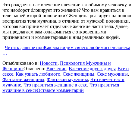
Что рождает в нас влечение влечение к любимому человеку, и
что наоборот блокирует это желание? Что нам нравиться в
теле нашей второй половинки? Женщина реагирует на полное
восприятия тела мужчина, в отличии от мужской половинки,
которая воспринимает отдельные женские части тела. Далее,
мы предлагаем вам ознакомиться с откровенными
признаниями и комментариями к ним различных людей.
Читать дальше
проКак мы видим своего любимого человека
…
Опыбликовано в:
Новости
,
Психология Мужчины и
Женщины
Отмечено:
Влечение
,
Влечение друг к другу
,
Все о
сексе
,
Как узнать любимого
,
Секс женщины
,
Секс мужчины
,
Фантазии женщины
,
Фантазии мужчины
,
Что влечет нас к
мужчине
,
Что нравиться женщине в секс
,
Что нравиться
мужчине в сексе
Оставьте комментарий