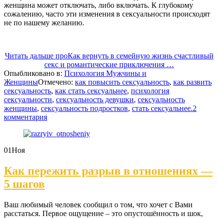
женщина может отключать, либо включать. К глубокому
сожалению, часто эти изменения в сексуальности происходят
не по нашему желанию.
Читать дальше
проКак вернуть в семейную жизнь счастливый
секс и романтические приключения
…
Опыбликовано в:
Психология Мужчины и
Женщины
Отмечено:
как повысить сексуальность
,
как развить
сексуальность
,
как стать сексуальнее
,
психология
сексуальности
,
сексуальность девушки
,
сексуальность
женщины
,
сексуальность подростков
,
стать сексуальнее.
2
комментария
01
Ноя
Как пережить разрыв в отношениях —
5 шагов
Ваш любимый человек сообщил о том, что хочет с Вами
расстаться. Первое ощущение – это опустошённость и шок,