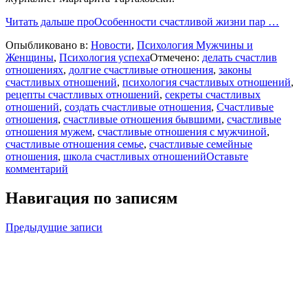
Читать дальше
проОсобенности счастливой жизни пар
…
Опыбликовано в:
Новости
,
Психология Мужчины и
Женщины
,
Психология успеха
Отмечено:
делать счастлив
отношениях
,
долгие счастливые отношения
,
законы
счастливых отношений
,
психология счастливых отношений
,
рецепты счастливых отношений
,
секреты счастливых
отношений
,
создать счастливые отношения
,
Счастливые
отношения
,
счастливые отношения бывшими
,
счастливые
отношения мужем
,
счастливые отношения с мужчиной
,
счастливые отношения семье
,
счастливые семейные
отношения
,
школа счастливых отношений
Оставьте
комментарий
Навигация по записям
Предыдущие записи