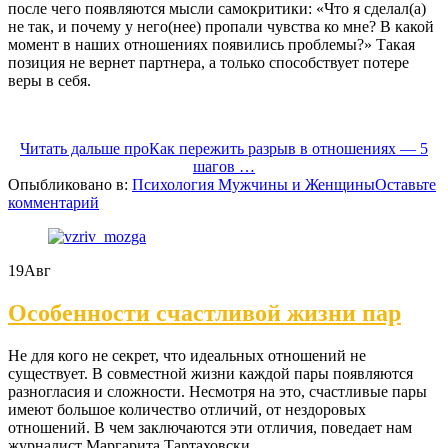
после чего появляются мысли самокритики: «Что я сделал(а)
не так, и почему у него(нее) пропали чувства ко мне? В какой
момент в наших отношениях появились проблемы?» Такая
позиция не вернет партнера, а только способствует потере
веры в себя.
Читать дальше
проКак пережить разрыв в отношениях — 5
шагов
…
Опыбликовано в:
Психология Мужчины и Женщины
Оставьте
комментарий
19
Авг
Особенности счастливой жизни пар
Не для кого не секрет, что идеальных отношений не
существует. В совместной жизни каждой пары появляются
разногласия и сложности. Несмотря на это, счастливые пары
имеют большое количество отличий, от нездоровых
отношений. В чем заключаются эти отличия, поведает нам
журналист Маргарита Тартаховски.