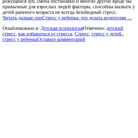
режущийся зуб, смена обстановки и многие другие вроде бы
привычные для взрослых людей факторы, способны вызвать у
детей раненого возраста не всегда безобидный стресс.
Читать дальше
проСтресс у ребенка: что делать родителям
…
Опыбликовано в:
Детская психология
Отмечено:
детский
стресс
,
как избавиться от стресса
,
Стресс
,
стресс у детей.
,
стресс у ребенка
Оставьте комментарий