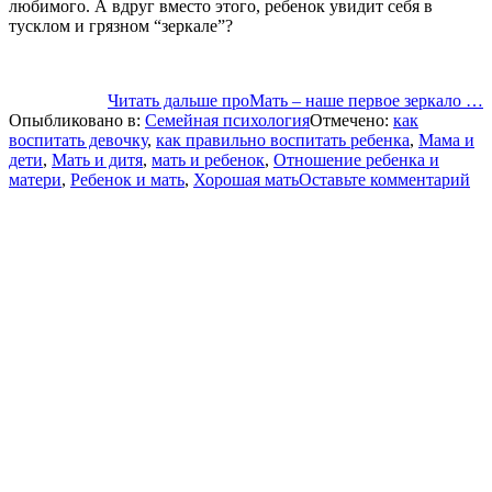
любимого. А вдруг вместо этого, ребенок увидит себя в
тусклом и грязном “зеркале”?
Читать дальше
проМать – наше первое зеркало
…
Опыбликовано в:
Семейная психология
Отмечено:
как
воспитать девочку
,
как правильно воспитать ребенка
,
Мама и
дети
,
Мать и дитя
,
мать и ребенок
,
Отношение ребенка и
матери
,
Ребенок и мать
,
Хорошая мать
Оставьте комментарий