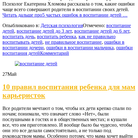
Психолог Екатерина Хломова рассказала о том, какие ошибки
чаще всего совершают родители в воспитании своих детей.
Читать дальше
про5 частых ошибок в воспитании детей
…
Опыбликовано в:
Детская психология
Отмечено:
воспитание
детей
,
воспитание детей до 3 лет
,
воспитание детей до 6 лет
,
воспитать дочь
,
воспитать ребенка
,
как не правильно
воспитывать детей
,
не правильное воспитание
,
ошибки в
воспитании дочери
,
ошибки в воспитании мальчика
,
ошибки
воспитания детей
Комментарий
27
Май
10 правил воспитания ребенка для мам
карьеристок
Все родители мечтают о том, чтобы их дети крепко спали по
ночам; понимали, что означает слово «Нет», были
послушными в гостях и в общественных местах; и кушали
все, что им приготовлено. И вообще было бы чудесно, чтобы
они это все делали самостоятельно, а не только под
руководством мамы. Особенно потому, что мама хочет выйти