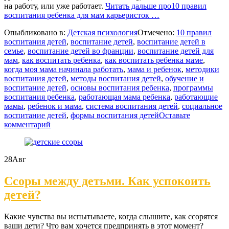
на работу, или уже работает.
Читать дальше
про10 правил
воспитания ребенка для мам карьеристок
…
Опыбликовано в:
Детская психология
Отмечено:
10 правил
воспитания детей
,
воспитание детей
,
воспитание детей в
семье
,
воспитание детей во франции
,
воспитание детей для
мам
,
как воспитать ребенка
,
как воспитать ребенка маме
,
когда моя мама начинала работать
,
мама и ребенок
,
методики
воспитания детей
,
методы воспитания детей
,
обучение и
воспитание детей
,
основы воспитания ребенка
,
программы
воспитания ребенка
,
работающая мама ребенка
,
работающие
мамы
,
ребенок и мама
,
система воспитания детей
,
социальное
воспитание детей
,
формы воспитания детей
Оставьте
комментарий
28
Авг
Ссоры между детьми. Как успокоить
детей?
Какие чувства вы испытываете, когда слышите, как ссорятся
ваши дети? Что вам хочется предпринять в этот момент?