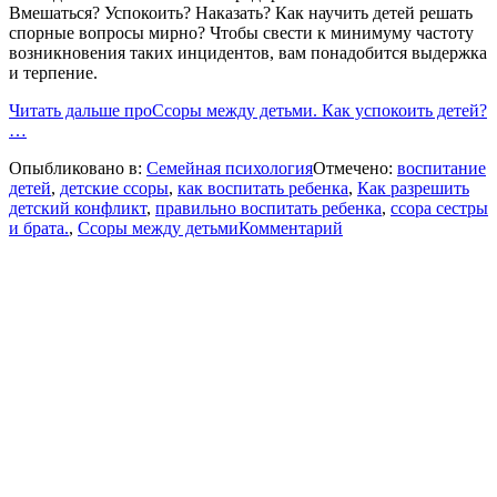
Вмешаться? Успокоить? Наказать? Как научить детей решать
спорные вопросы мирно? Чтобы свести к минимуму частоту
возникновения таких инцидентов, вам понадобится выдержка
и терпение.
Читать дальше
проСсоры между детьми. Как успокоить детей?
…
Опыбликовано в:
Семейная психология
Отмечено:
воспитание
детей
,
детские ссоры
,
как воспитать ребенка
,
Как разрешить
детский конфликт
,
правильно воспитать ребенка
,
ссора сестры
и брата.
,
Ссоры между детьми
Комментарий