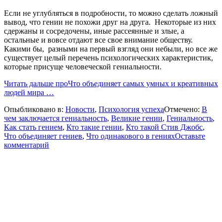
Если не углубляться в подробности, то можно сделать ложный
вывод, что гении не похожи друг на друга. Некоторые из них
сдержаны и сосредочены, иные рассеянные и злые, а
остальные и вовсе отдают все свое внимание обществу.
Какими бы, разными на первый взгляд они небыли, но все же
существует целый перечень психологических характеристик,
которые присуще человеческой гениальности.
Читать дальше
проЧто объединяет самых умных и креативных
людей мира
…
Опыбликовано в:
Новости
,
Психология успеха
Отмечено:
В
чем заключается гениальность
,
Великие гении
,
Гениальность
,
Как стать гением
,
Кто такие гении
,
Кто такой Стив Джобс
,
Что объединяет гениев
,
Что одинакового в гениях
Оставьте
комментарий