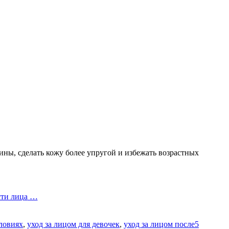
ны, сделать кожу более упругой и избежать возрастных
сти лица
…
ловиях
,
уход за лицом для девочек
,
уход за лицом после
5