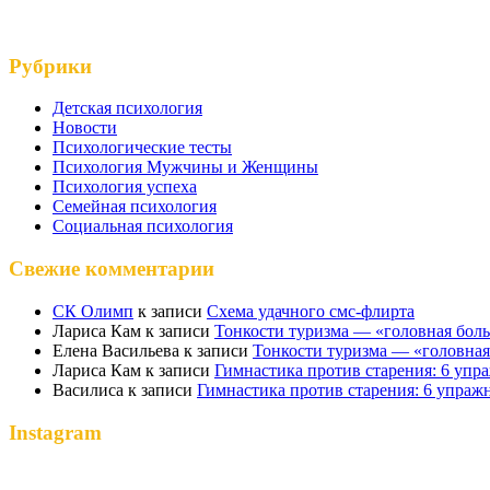
Рубрики
Детская психология
Новости
Психологические тесты
Психология Мужчины и Женщины
Психология успеха
Семейная психология
Социальная психология
Свежие комментарии
СК Олимп
к записи
Схема удачного смс-флирта
Лариса Кам
к записи
Тонкости туризма — «головная бол
Елена Васильева
к записи
Тонкости туризма — «головная
Лариса Кам
к записи
Гимнастика против старения: 6 упр
Василиса
к записи
Гимнастика против старения: 6 упраж
Instagram