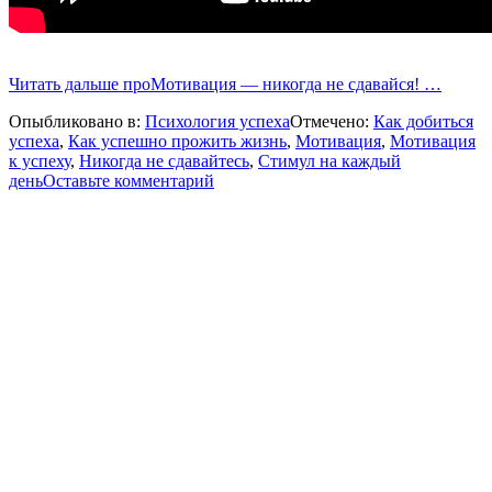
Читать дальше
проМотивация — никогда не сдавайся!
…
Опыбликовано в:
Психология успеха
Отмечено:
Как добиться
успеха
,
Как успешно прожить жизнь
,
Мотивация
,
Мотивация
к успеху
,
Никогда не сдавайтесь
,
Стимул на каждый
день
Оставьте комментарий