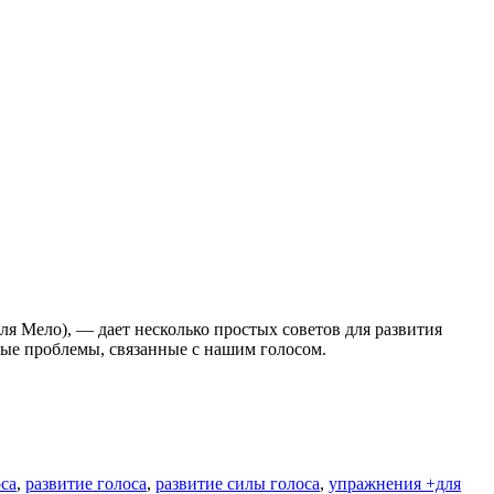
ля Мело), — дает несколько простых советов для развития
ные проблемы, связанные с нашим голосом.
са
,
развитие голоса
,
развитие силы голоса
,
упражнения +для