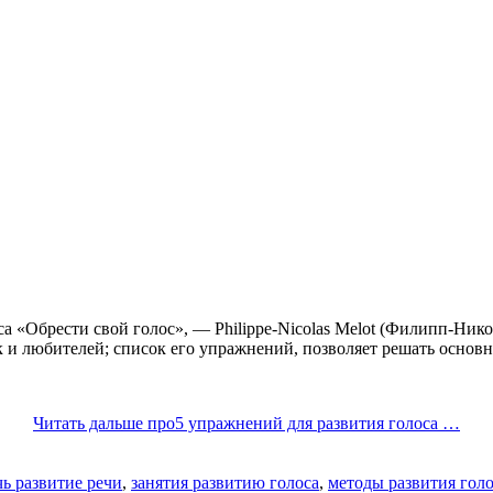
а «Обрести свой голос», — Philippe-Nicolas Melot (Филипп-Нико
к и любителей; список его упражнений, позволяет решать основ
Читать дальше
про5 упражнений для развития голоса
…
чь развитие речи
,
занятия развитию голоса
,
методы развития голо