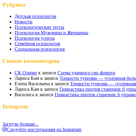
Рубрики
Детская психология
Новости
Психологические тесты
Психология Мужчины и Женщины
Психология успеха
Семейная психология
Социальная психология
Свежие комментарии
СК Олимп
к записи
Схема удачного смс-флирта
Лариса Кам
к записи
Тонкости туризма — «головная бол
Елена Васильева
к записи
Тонкости туризма — «головная
Лариса Кам
к записи
Гимнастика против старения: 6 упр
Василиса
к записи
Гимнастика против старения: 6 упраж
Instagram
Загрузи больше...
Следуйте инструкциям на Instagram