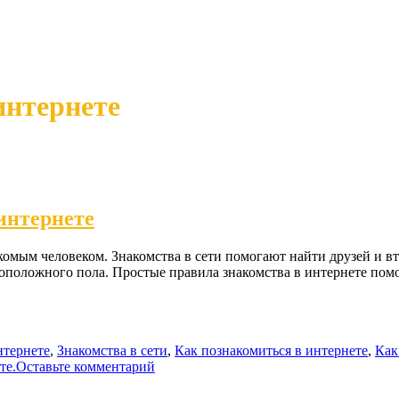
интернете
 интернете
комым человеком. Знакомства в сети помогают найти друзей и вт
воположного пола. Простые правила знакомства в интернете пом
нтернете
,
Знакомства в сети
,
Как познакомиться в интернете
,
Как
те.
Оставьте комментарий