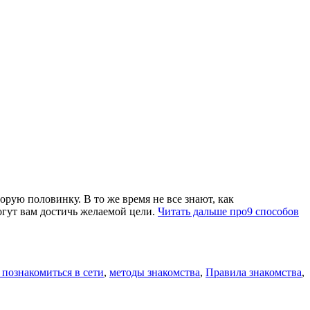
орую половинку. В то же время не все знают, как
огут вам достичь желаемой цели.
Читать дальше
про9 способов
 познакомиться в сети
,
методы знакомства
,
Правила знакомства
,