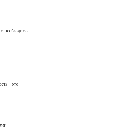
м необходимо...
ть – это...
ия