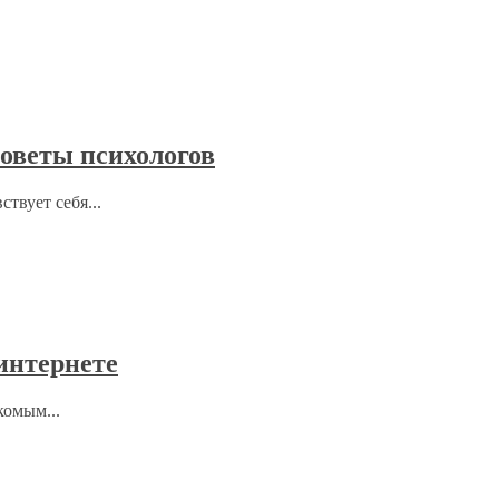
советы психологов
твует себя...
 интернете
комым...