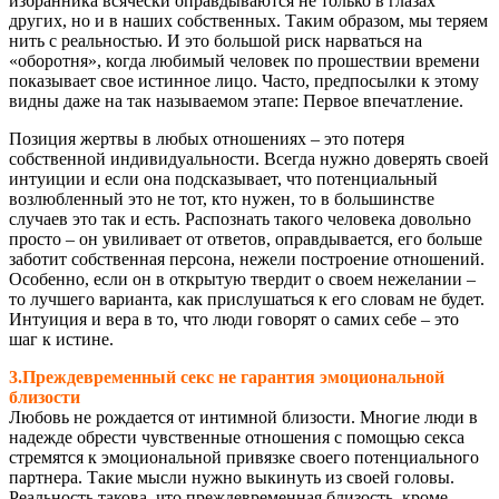
избранника всячески оправдываются не только в глазах
других, но и в наших собственных. Таким образом, мы теряем
нить с реальностью. И это большой риск нарваться на
«оборотня», когда любимый человек по прошествии времени
показывает свое истинное лицо. Часто, предпосылки к этому
видны даже на так называемом этапе: Первое впечатление.
Позиция жертвы в любых отношениях – это потеря
собственной индивидуальности. Всегда нужно доверять своей
интуиции и если она подсказывает, что потенциальный
возлюбленный это не тот, кто нужен, то в большинстве
случаев это так и есть. Распознать такого человека довольно
просто – он увиливает от ответов, оправдывается, его больше
заботит собственная персона, нежели построение отношений.
Особенно, если он в открытую твердит о своем нежелании –
то лучшего варианта, как прислушаться к его словам не будет.
Интуиция и вера в то, что люди говорят о самих себе – это
шаг к истине.
3.Преждевременный секс не гарантия эмоциональной
близости
Любовь не рождается от интимной близости. Многие люди в
надежде обрести чувственные отношения с помощью секса
стремятся к эмоциональной привязке своего потенциального
партнера. Такие мысли нужно выкинуть из своей головы.
Реальность такова, что преждевременная близость, кроме