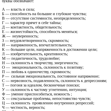
буквы обозначают:
А — власть и сила;
Б — способность на большие и глубокие чувства;
В — отсутствие системности, неопределенность;
Г — характер прячет в себе тайны;
Д — контактность, общительность;
Е — жизнестойкость, способность меняться;
Ж — неуверенность;
З — неудовлетворенность, скромность;
И — напряженность, впечатлительность;
К — большие цели, напряженность в достижении цели;
Л — изобретательность, креативность;
М — педантичность, трудолюбие;
Н — склонность к творчеству, энергичность;
О — эмоциональность, склонность к позитиву;
П — любовь к одиночеству, скромность;
Р — сильная эмоциональность, постоянное напряжение;
С — нервозность, подавленность, склонность к депрессииям;
Т — погоня за идеалом, бесконечные поиски;
У — склонность к частому угнетению, интуиция;
Ф — умение приспособиться, нежность ;
Х — сексуальные проблемы, непостоянство чувств;
Ц — склонность проявлению внутренних репрессий;
Ч — честность, верность;