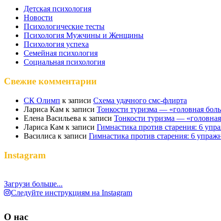
Детская психология
Новости
Психологические тесты
Психология Мужчины и Женщины
Психология успеха
Семейная психология
Социальная психология
Свежие комментарии
СК Олимп
к записи
Схема удачного смс-флирта
Лариса Кам
к записи
Тонкости туризма — «головная бол
Елена Васильева
к записи
Тонкости туризма — «головная
Лариса Кам
к записи
Гимнастика против старения: 6 упр
Василиса
к записи
Гимнастика против старения: 6 упраж
Instagram
Загрузи больше...
Следуйте инструкциям на Instagram
О нас