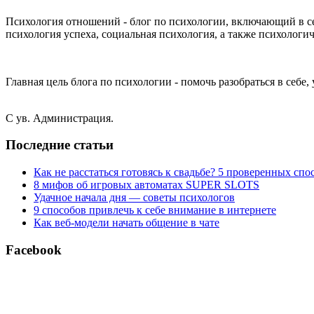
Психология отношений - блог по психологии, включающий в с
психология успеха, социальная психология, а также психологич
Главная цель блога по психологии - помочь разобраться в себе
С ув. Администрация.
Последние статьи
Как не расстаться готовясь к свадьбе? 5 проверенных спо
8 мифов об игровых автоматах SUPER SLOTS
Удачное начала дня — советы психологов
9 способов привлечь к себе внимание в интернете
Как веб-модели начать общение в чате
Facebook