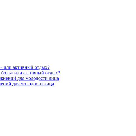
ь» или активный отдых?
 боль» или активный отдых?
ажнений для молодости лица
нений для молодости лица