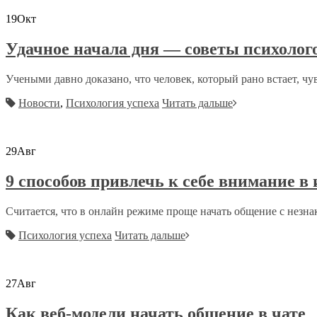
19
Окт
Удачное начала дня — советы психолог
Учеными давно доказано, что человек, который рано встает, чувс
Новости
,
Психология успеха
Читать дальше
29
Авг
9 способов привлечь к себе внимание в
Считается, что в онлайн режиме проще начать общение с незна
Психология успеха
Читать дальше
27
Авг
Как веб-модели начать общение в чате