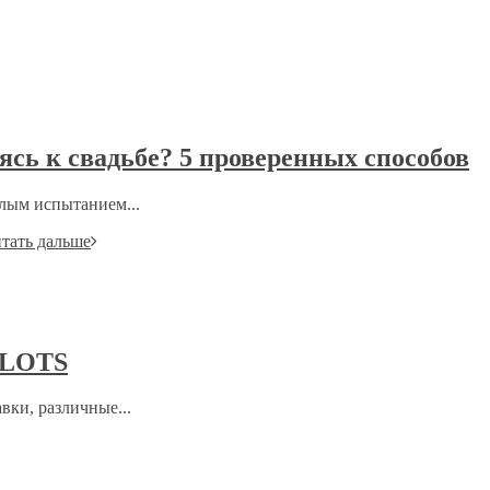
вясь к свадьбе? 5 проверенных способов
елым испытанием...
тать дальше
SLOTS
ки, различные...