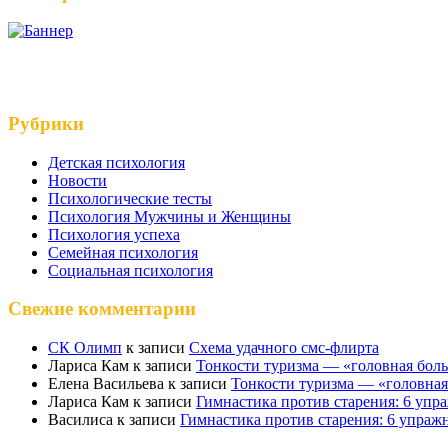
Рубрики
Детская психология
Новости
Психологические тесты
Психология Мужчины и Женщины
Психология успеха
Семейная психология
Социальная психология
Свежие комментарии
СК Олимп
к записи
Схема удачного смс-флирта
Лариса Кам
к записи
Тонкости туризма — «головная бол
Елена Васильева
к записи
Тонкости туризма — «головная
Лариса Кам
к записи
Гимнастика против старения: 6 упр
Василиса
к записи
Гимнастика против старения: 6 упраж