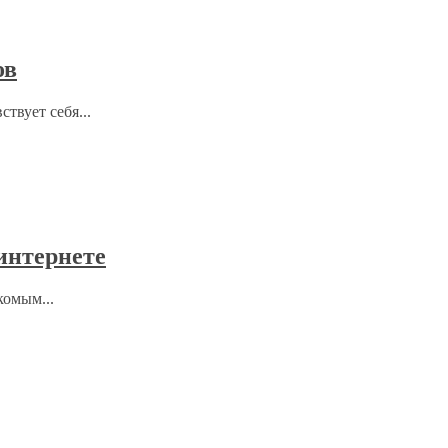
ов
твует себя...
 интернете
комым...