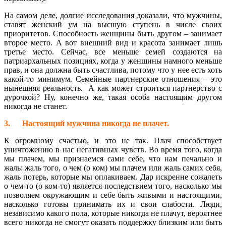
На самом деле, долгие исследования доказали, что мужчины,
ставят женский ум на высшую ступень в числе своих
приоритетов. Способность женщины быть другом – занимает
второе место. А вот внешний вид и красота занимает лишь
третье место. Сейчас, все меньше семей создаются на
патриархальных позициях, когда у женщины намного меньше
прав, и она должна быть счастлива, потому что у нее есть хоть
какой-то минимум. Семейные партнерские отношения – это
нынешняя реальность. А как может строиться партнерство с
дурочкой? Ну, конечно же, такая особа настоящим другом
никогда не станет.
3. Настоящий мужчина н
икогда не плачет.
К огромному счастью, и это не так. Плач способствует
уничтожению в нас негативных чувств. Во время того, когда
мы плачем, мы признаемся сами себе, что нам печально и
жаль: жаль того, о чем (о ком) мы плачем или жаль самих себя,
жаль потерь, которые мы оплакиваем. Дар искренне сожалеть
о чем-то (о ком-то) является последствием того, насколько мы
позволяем окружающим и себе быть живыми и настоящими,
насколько готовы принимать их и свои слабости. Люди,
независимо какого пола, которые никогда не плачут, вероятнее
всего никогда не смогут оказать поддержку близким или быть