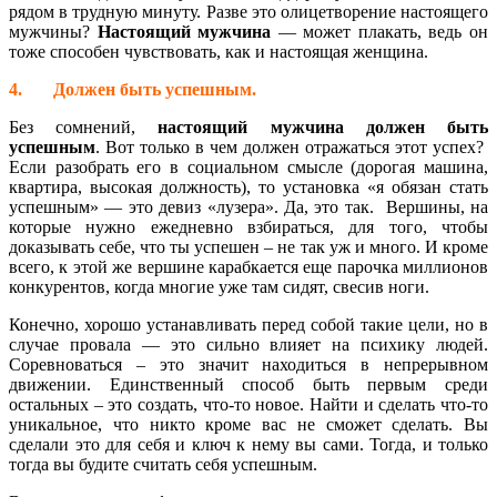
рядом в трудную минуту. Разве это олицетворение настоящего
мужчины?
Настоящий мужчина
— может плакать, ведь он
тоже способен чувствовать, как и настоящая женщина.
4.
Должен быть успешным.
Без сомнений,
настоящий мужчина должен быть
успешным
. Вот только в чем должен отражаться этот успех?
Если разобрать его в социальном смысле (дорогая машина,
квартира, высокая должность), то установка «я обязан стать
успешным» — это девиз «лузера». Да, это так. Вершины, на
которые нужно ежедневно взбираться, для того, чтобы
доказывать себе, что ты успешен – не так уж и много. И кроме
всего, к этой же вершине карабкается еще парочка миллионов
конкурентов, когда многие уже там сидят, свесив ноги.
Конечно, хорошо устанавливать перед собой такие цели, но в
случае провала — это сильно влияет на психику людей.
Соревноваться – это значит находиться в непрерывном
движении. Единственный способ быть первым среди
остальных – это создать, что-то новое. Найти и сделать что-то
уникальное, что никто кроме вас не сможет сделать. Вы
сделали это для себя и ключ к нему вы сами. Тогда, и только
тогда вы будите считать себя успешным.