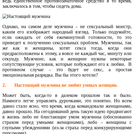
ведь единственное противозачаточное средство в то время,
заключалось в том, чтобы сидеть дома.
Однако, на самом деле мужчина – не сексуальный монстр,
каким его изображает народный взгляд. Только подумайте,
если ожидать от себя ежеминутной готовности, то это
приведет к получению сексуальных проблем. Мужчины, так
же как и женщины, хотят секса тогда, когда они
предрасположены к этому, а вовсе не каждый час, минуту или
секунду. Мужчине, как и женщине нужны некоторые
сопутствующие условия, которые побуждают его к любви. В
противном случае – это будет не секс, а простая
эмоциональная разрядка. Вы бы этого хотели?
2.
Настоящий мужчина не любит умных женщин.
Может быть, когда-то в далеком прошлом так и было.
Намного легче управлять дурочками, это понятно. Но всем
давно стало ясно, что время, когда командовали женщинами,
давно прошло. На сегодняшний день такую идею продвигают
в жизнь либо не блистающие умом мужчины (обоснованно
страхом перед умными женщинами), либо – женщины с
глупыми убеждениями (из-за страха перед конкурирующими
персонами).