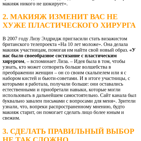
макияж никого не шокирует».
2. МАКИЯЖ ИЗМЕНИТ ВАС НЕ
ХУЖЕ ПЛАСТИЧЕСКОГО ХИРУРГА
В 2007 году Лизу Элдридж пригласили стать визажистом
британского телепроекта «На 10 лет моложе». Она делала
макияж участницам, помогая им найти свой новый образ.
«У
нас было своеобразное состязание с пластическим
хирургом
, – вспоминает Лиза. – Идея была в том, чтобы
узнать, кто может сотворить больше волшебства в
преображении женщин – он со своим скальпелем или я с
набором кистей и бьюти-советами. И в итоге участницы, с
которыми я работала, получали больше: они оставались
естественными и приобретали навыки, которые могли
использовать в дальнейшем самостоятельно. Сайт канала был
буквально завален письмами с вопросами для меня». Зрители
узнали, что, вопреки распространенному мнению, будто
макияж старит, он помогает сделать лицо более юным и
свежим.
3. СДЕЛАТЬ ПРАВИЛЬНЫЙ ВЫБОР
НЕ ТАК СЛОЖНО