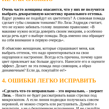
Очень часто женщины опасаются, что у них не получится
выбрать декоративную косметику правильного оттенка.
Вдруг румяна не подойдут их цветотипу? А сливовая помада
сделает губы слишком тонкими? Но Лиза Элдридж считает,
что не нужно забивать голову лишними правилами: «В
макияже нужно всегда доверять своим эмоциям, а особенно
когда речь идет о выборе помады. Ведь именно она обращает
на себя внимание в первую очередь».
Я объясняю женщинам, которые спрашивают меня, как
выбрать оттенок, что надо ориентироваться на свои
ощущения и настроение. Всегда есть причина, почему один
цвет привлекает вас больше другого. Нанесите его и оцените
эффект. Делает ли эта помада лицо сияющим, а образ
динамичным? Если да, покупайте ее!»
4. ОШИБКИ ЛЕГКО ИСПРАВИТЬ
«Сделать что-то неправильно
–
это нормально,
–
уверяет
Лиза.
– Никто не будет рассматривать ваши стрелки под
микроскопом. А если линия подводки получилась совсем
неровной, ее можно стереть или растушевать. Думайте о
результате, а не о безупречном исполнении. И не следуйте