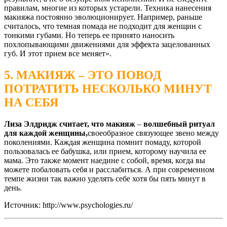
правилам, многие из которых устарели. Техника нанесения
макияжа постоянно эволюционирует. Например, раньше
считалось, что темная помада не подходит для женщин с
тонкими губами. Но теперь ее принято наносить
похлопывающими движениями для эффекта зацелованных
губ. И этот прием все меняет».
5. МАКИЯЖ – ЭТО ПОВОД
ПОТРАТИТЬ НЕСКОЛЬКО МИНУТ
НА СЕБЯ
Лиза Элдридж считает, что макияж
–
волшебный ритуал
для каждой женщины,
своеобразное связующее звено между
поколениями. Каждая женщина помнит помаду, которой
пользовалась ее бабушка, или прием, которому научила ее
мама. Это также момент наедине с собой, время, когда вы
можете побаловать себя и расслабиться. А при современном
темпе жизни так важно уделять себе хотя бы пять минут в
день.
Источник: http://www.psychologies.ru/