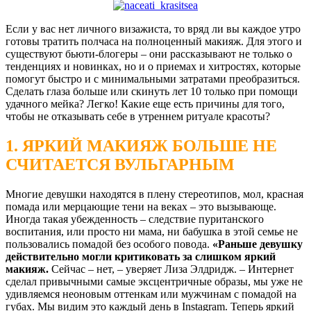
Если у вас нет личного визажиста, то вряд ли вы каждое утро
готовы тратить полчаса на полноценный макияж. Для этого и
существуют бьюти-блогеры – они рассказывают не только о
тенденциях и новинках, но и о приемах и хитростях, которые
помогут быстро и с минимальными затратами преобразиться.
Сделать глаза больше или скинуть лет 10 только при помощи
удачного мейка? Легко! Какие еще есть причины для того,
чтобы не отказывать себе в утреннем ритуале красоты?
1. ЯРКИЙ МАКИЯЖ БОЛЬШЕ НЕ
СЧИТАЕТСЯ ВУЛЬГАРНЫМ
Многие девушки находятся в плену стереотипов, мол, красная
помада или мерцающие тени на веках – это вызывающе.
Иногда такая убежденность – следствие пуританского
воспитания, или просто ни мама, ни бабушка в этой семье не
пользовались помадой без особого повода.
«Раньше девушку
действительно могли критиковать за слишком яркий
макияж.
Сейчас – нет, – уверяет Лиза Элдридж. – Интернет
сделал привычными самые эксцентричные образы, мы уже не
удивляемся неоновым оттенкам или мужчинам с помадой на
губах. Мы видим это каждый день в Instagram. Теперь яркий