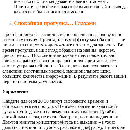
всего того, о чем вы думаете в данный момент.
Прочтите все выше изложенное вами и сделайте вывод,
какого вам было писать эти мысли.
Спокойная прогулка… Глазами
Простая прогулка – отличный способ очистить голову от не
нужного «хлама». Причем, такому эффекту мы обязаны — не
ногам, а глазам, хотя ходить – тоже полезно для здоровья. Во
время прогулки, наш взгляд обращен на здания, деревья,
цветы, небо… Постоянное движение глаз положительно
влияет на работу левого и правого полушарий мозга, тем
самым устраняя нейронные блоки, которые появляются в
следствии негативных мыслей, эмоционального шока,
большого количества информации. В результате работа вашей
нервной системы улучшается.
Упражнение
Найдите для себя 20-30 минут свободного времени и
отправляйтесь на прогулку. Не имеет значение куда пойти
гулять, пусть даже по вашему родному кварталу. Гуляйте
спокойным шагом, не очень быстрым, но и не медленным.
Две-три минуты концентрируйтесь на дыхании – нужно
дышать спокойно и глубоко, расслабив диафрагму. Ничего не